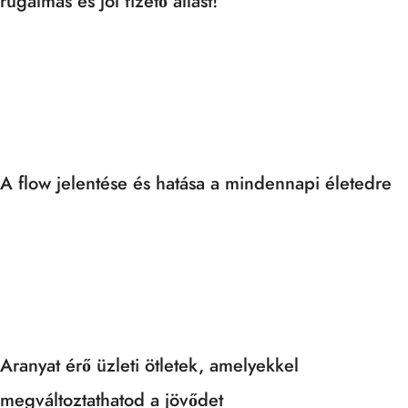
rugalmas és jól fizető állást!
A flow jelentése és hatása a mindennapi életedre
Aranyat érő üzleti ötletek, amelyekkel
megváltoztathatod a jövődet