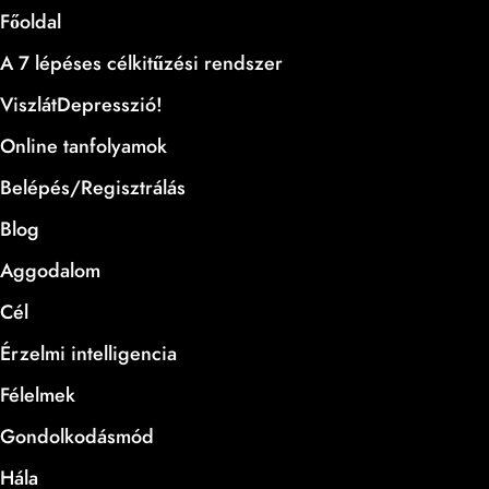
Főoldal
A 7 lépéses célkitűzési rendszer
ViszlátDepresszió!
Online tanfolyamok
Belépés/Regisztrálás
Blog
Aggodalom
Cél
Érzelmi intelligencia
Félelmek
Gondolkodásmód
Hála