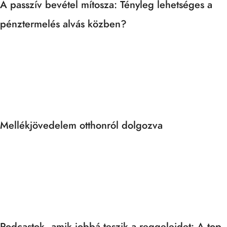
A passzív bevétel mítosza: Tényleg lehetséges a
pénztermelés alvás közben?
Mellékjövedelem otthonról dolgozva
Podcastok, amik jobbá teszik a reggeleidet: A top