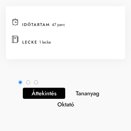
IDŐTARTAM
47 perc
LECKE
1 lecke
Áttekintés
Tananyag
Oktató