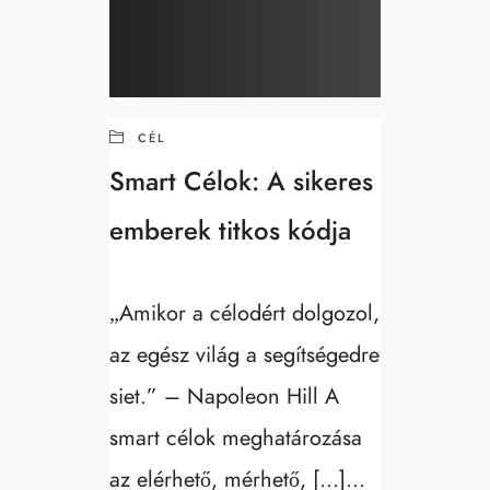
Fedezd fel a oldalt
Főoldal
CÉL
Rólam
Smart Célok: A sikeres
Tanfolyamok
emberek titkos kódja
Az 5 perces útmutató a vállalkozói sikerhez
„Amikor a célodért dolgozol,
Kapcsolat
az egész világ a segítségedre
siet.” – Napoleon Hill A
Elérhetőség
smart célok meghatározása
office@celtudatos.com
az elérhető, mérhető, […]...